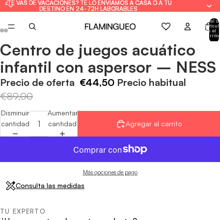
¿TE VAS DE VACACIONES? TE LO ENVIAMOS A CASA O A TU
¿TE VAS DE VACACIONES? TE LO ENVIAMOS A CASA O A TU
DESTINO EN 24-72H LABORABLES
DESTINO EN 24-72H LABORABLES
Total d
artícul
en el
carrito
0
Centro de juegos acuático
Abrir
Abrir
Abrir
Abrir
Abrir
Abrir
Abrir
Abrir
imagen
imagen
imagen
imagen
imagen
imagen
imagen
imagen
infantil con aspersor – NESS
a
a
a
a
a
a
a
a
pantalla
pantalla
pantalla
pantalla
pantalla
pantalla
pantalla
pantalla
Precio de oferta
€44,50
Precio habitual
completa
completa
completa
completa
completa
completa
completa
completa
€89,00
Disminuir
Aumentar
cantidad
cantidad
Agregar al carrito
Más opciones de pago
Consulta las medidas
TU EXPERTO