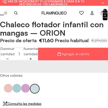
¿TE VAS DE VACACIONES? TE LO ENVIAMOS A CASA O A TU
¿TE VAS DE VACACIONES? TE LO ENVIAMOS A CASA O A TU
DESTINO EN 24-72H LABORABLES
DESTINO EN 24-72H LABORABLES
Total d
artícul
en el
carrito
0
Chaleco flotador infantil con
Abrir
Abrir
Abrir
Abrir
Abrir
Abrir
Abrir
Abrir
imagen
imagen
imagen
imagen
imagen
imagen
imagen
imagen
mangas – ORION
a
a
a
a
a
a
a
a
pantalla
pantalla
pantalla
pantalla
pantalla
pantalla
pantalla
pantalla
Precio de oferta
€11,60
Precio habitual
€29,00
completa
completa
completa
completa
completa
completa
completa
completa
Disminuir
Aumentar
cantidad
cantidad
Agregar al carrito
Otros colores:
Consulta las medidas