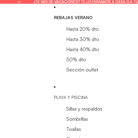
¿TE VAS DE VACACIONES? TE LO ENVIAMOS A CASA O A T
¿TE VAS DE VACACIONES? TE LO ENVIAMOS A CASA O A T
REBAJAS VERANO
Hasta 20% dto
Hasta 30% dto
Hasta 40% dto
50% dto
Sección outlet
PLAYA Y PISCINA
Sillas y respaldos
Sombrillas
Toallas