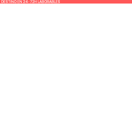
U DESTINO EN 24-72H LABORABLES
U DESTINO EN 24-72H LABORABLES