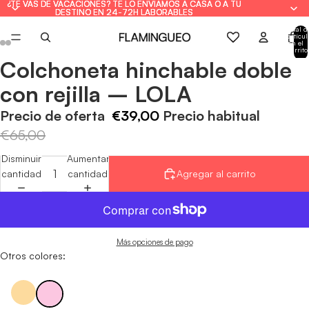
¿TE VAS DE VACACIONES? TE LO ENVIAMOS A CASA O A TU
¿TE VAS DE VACACIONES? TE LO ENVIAMOS A CASA O A TU
DESTINO EN 24-72H LABORABLES
DESTINO EN 24-72H LABORABLES
Total d
artícul
en el
carrito
0
Colchoneta hinchable doble
Abrir
Abrir
Abrir
Abrir
Abrir
Abrir
imagen
imagen
imagen
imagen
imagen
imagen
con rejilla – LOLA
a
a
a
a
a
a
pantalla
pantalla
pantalla
pantalla
pantalla
pantalla
Precio de oferta
€39,00
Precio habitual
completa
completa
completa
completa
completa
completa
€65,00
Disminuir
Aumentar
cantidad
cantidad
Agregar al carrito
Más opciones de pago
Otros colores: