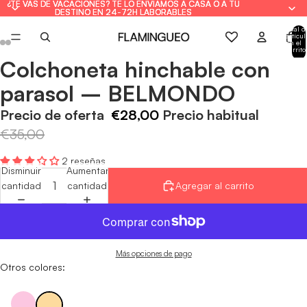
¿TE VAS DE VACACIONES? TE LO ENVIAMOS A CASA O A TU
¿TE VAS DE VACACIONES? TE LO ENVIAMOS A CASA O A TU
DESTINO EN 24-72H LABORABLES
DESTINO EN 24-72H LABORABLES
Total d
artícul
en el
carrito
0
Colchoneta hinchable con
Abrir
Abrir
Abrir
Abrir
Abrir
Abrir
Abrir
Abrir
imagen
imagen
imagen
imagen
imagen
imagen
imagen
imagen
parasol – BELMONDO
a
a
a
a
a
a
a
a
pantalla
pantalla
pantalla
pantalla
pantalla
pantalla
pantalla
pantalla
Precio de oferta
€28,00
Precio habitual
completa
completa
completa
completa
completa
completa
completa
completa
€35,00
2 reseñas
Disminuir
Aumentar
cantidad
cantidad
Agregar al carrito
Más opciones de pago
Otros colores: