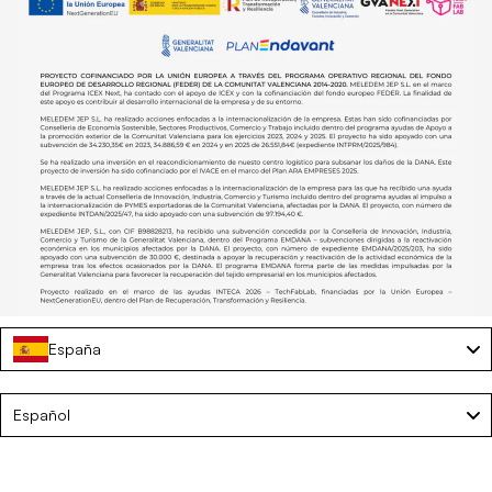
España
Colchoneta hinchable con parasol – BELMONDO
Language
Español
€28,00
€35,00
AÑADIR AL CARRITO