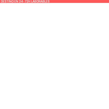
U DESTINO EN 24-72H LABORABLES
U DESTINO EN 24-72H LABORABLES