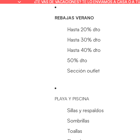
¿TE VAS DE VACACIONES? TE LO ENVIAMOS A CASA O A T
¿TE VAS DE VACACIONES? TE LO ENVIAMOS A CASA O A T
REBAJAS VERANO
Hasta 20% dto
Hasta 30% dto
Hasta 40% dto
50% dto
Sección outlet
PLAYA Y PISCINA
Sillas y respaldos
Sombrillas
Toallas