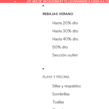
¿TE VAS DE VACACIONES? TE LO ENVIAMOS A CASA O A T
¿TE VAS DE VACACIONES? TE LO ENVIAMOS A CASA O A T
REBAJAS VERANO
Hasta 20% dto
Hasta 30% dto
Hasta 40% dto
50% dto
Sección outlet
PLAYA Y PISCINA
Sillas y respaldos
Sombrillas
Toallas