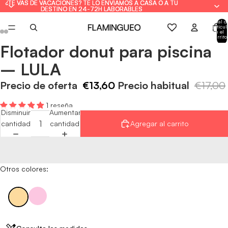
¿TE VAS DE VACACIONES? TE LO ENVIAMOS A CASA O A TU
¿TE VAS DE VACACIONES? TE LO ENVIAMOS A CASA O A TU
DESTINO EN 24-72H LABORABLES
DESTINO EN 24-72H LABORABLES
Total d
artícul
en el
carrito
0
Flotador donut para piscina
Abrir
Abrir
Abrir
Abrir
imagen
imagen
imagen
imagen
– LULA
a
a
a
a
pantalla
pantalla
pantalla
pantalla
Precio de oferta
€13,60
Precio habitual
€17,00
completa
completa
completa
completa
1 reseña
Disminuir
Aumentar
cantidad
cantidad
Agregar al carrito
Otros colores: