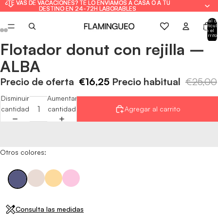
¿TE VAS DE VACACIONES? TE LO ENVIAMOS A CASA O A TU
¿TE VAS DE VACACIONES? TE LO ENVIAMOS A CASA O A TU
DESTINO EN 24-72H LABORABLES
DESTINO EN 24-72H LABORABLES
Total d
artícul
en el
carrito
0
Flotador donut con rejilla –
Abrir
Abrir
Abrir
Abrir
Abrir
Abrir
imagen
imagen
imagen
imagen
imagen
imagen
ALBA
a
a
a
a
a
a
pantalla
pantalla
pantalla
pantalla
pantalla
pantalla
Precio de oferta
€16,25
Precio habitual
€25,00
completa
completa
completa
completa
completa
completa
Disminuir
Aumentar
cantidad
cantidad
Agregar al carrito
Otros colores:
Consulta las medidas