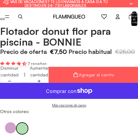
¿TE VAS DE VACACIONES? TE LO ENVIAMOS A CASA O A TU
¿TE VAS DE VACACIONES? TE LO ENVIAMOS A CASA O A TU
DESTINO EN 24-72H LABORABLES
DESTINO EN 24-72H LABORABLES
Total d
artícul
en el
carrito
0
Flotador donut flor para
Abrir
Abrir
Abrir
Abrir
Abrir
Abrir
imagen
imagen
imagen
imagen
imagen
imagen
piscina - BONNIE
a
a
a
a
a
a
pantalla
pantalla
pantalla
pantalla
pantalla
pantalla
Precio de oferta
€7,50
Precio habitual
€25,00
completa
completa
completa
completa
completa
completa
7 reseñas
Disminuir
Aumentar
cantidad
cantidad
Agregar al carrito
Más opciones de pago
Otros colores: