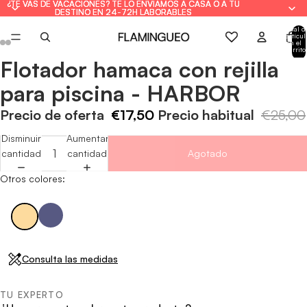
¿TE VAS DE VACACIONES? TE LO ENVIAMOS A CASA O A TU
¿TE VAS DE VACACIONES? TE LO ENVIAMOS A CASA O A TU
DESTINO EN 24-72H LABORABLES
DESTINO EN 24-72H LABORABLES
Total d
artícul
en el
carrito
0
Flotador hamaca con rejilla
Abrir
Abrir
Abrir
Abrir
Abrir
Abrir
imagen
imagen
imagen
imagen
imagen
imagen
para piscina - HARBOR
a
a
a
a
a
a
pantalla
pantalla
pantalla
pantalla
pantalla
pantalla
Precio de oferta
€17,50
Precio habitual
€25,00
completa
completa
completa
completa
completa
completa
Disminuir
Aumentar
cantidad
cantidad
Agotado
Otros colores:
Consulta las medidas
TU EXPERTO