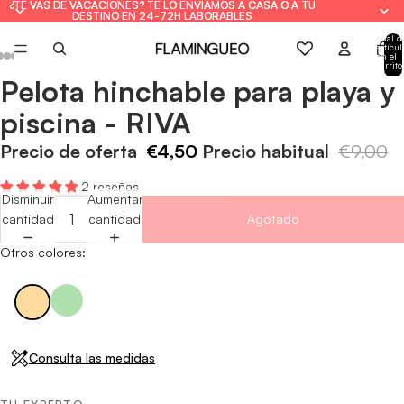
¿TE VAS DE VACACIONES? TE LO ENVIAMOS A CASA O A TU
¿TE VAS DE VACACIONES? TE LO ENVIAMOS A CASA O A TU
DESTINO EN 24-72H LABORABLES
DESTINO EN 24-72H LABORABLES
Total d
artícul
en el
carrito
0
Pelota hinchable para playa y
Abrir
Abrir
Abrir
Abrir
Abrir
imagen
imagen
imagen
imagen
imagen
piscina - RIVA
a
a
a
a
a
pantalla
pantalla
pantalla
pantalla
pantalla
Precio de oferta
€4,50
Precio habitual
€9,00
completa
completa
completa
completa
completa
2 reseñas
Disminuir
Aumentar
cantidad
cantidad
Agotado
Otros colores:
Consulta las medidas