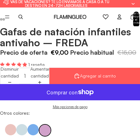
¿TE VAS DE VACACIONES? TE LO ENVIAMOS A CASA O A TU
¿TE VAS DE VACACIONES? TE LO ENVIAMOS A CASA O A TU
DESTINO EN 24-72H LABORABLES
DESTINO EN 24-72H LABORABLES
Total d
artícul
en el
carrito
0
Gafas de natación infantiles
Abrir
Abrir
Abrir
Abrir
Abrir
Abrir
imagen
imagen
imagen
imagen
imagen
imagen
antivaho – FREDA
a
a
a
a
a
a
pantalla
pantalla
pantalla
pantalla
pantalla
pantalla
Precio de oferta
€9,00
Precio habitual
€15,00
completa
completa
completa
completa
completa
completa
1 reseña
Disminuir
Aumentar
cantidad
cantidad
Agregar al carrito
Más opciones de pago
Otros colores: