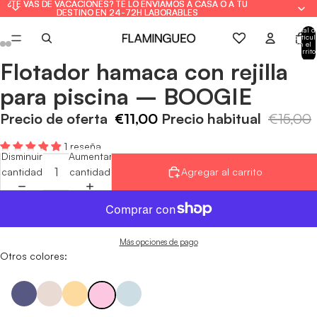
¿TE VAS DE VACACIONES? TE LO ENVIAMOS A CASA O A TU
¿TE VAS DE VACACIONES? TE LO ENVIAMOS A CASA O A TU
DESTINO EN 24-72H LABORABLES
DESTINO EN 24-72H LABORABLES
Total d
artícul
en el
carrito
0
Flotador hamaca con rejilla
Abrir
Abrir
Abrir
Abrir
Abrir
Abrir
imagen
imagen
imagen
imagen
imagen
imagen
para piscina – BOOGIE
a
a
a
a
a
a
pantalla
pantalla
pantalla
pantalla
pantalla
pantalla
Precio de oferta
€11,00
Precio habitual
€15,00
completa
completa
completa
completa
completa
completa
1 reseña
Disminuir
Aumentar
cantidad
cantidad
Agregar al carrito
Más opciones de pago
Otros colores: