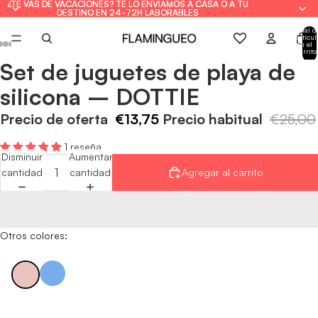
¿TE VAS DE VACACIONES? TE LO ENVIAMOS A CASA O A TU
¿TE VAS DE VACACIONES? TE LO ENVIAMOS A CASA O A TU
DESTINO EN 24-72H LABORABLES
DESTINO EN 24-72H LABORABLES
Total d
artícul
en el
carrito
0
Set de juguetes de playa de
Abrir
Abrir
Abrir
Abrir
Abrir
Abrir
Abrir
imagen
imagen
imagen
imagen
imagen
imagen
imagen
silicona – DOTTIE
a
a
a
a
a
a
a
pantalla
pantalla
pantalla
pantalla
pantalla
pantalla
pantalla
Precio de oferta
€13,75
Precio habitual
€25,00
completa
completa
completa
completa
completa
completa
completa
1 reseña
Disminuir
Aumentar
cantidad
cantidad
Agregar al carrito
Otros colores: