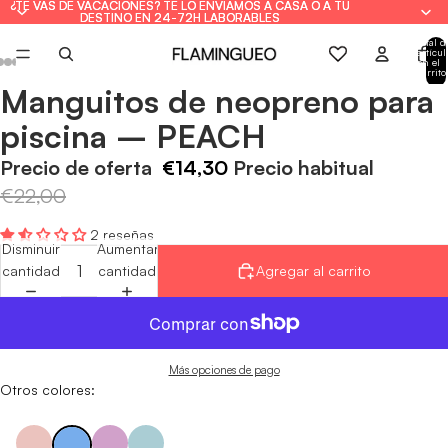
¿TE VAS DE VACACIONES? TE LO ENVIAMOS A CASA O A TU
¿TE VAS DE VACACIONES? TE LO ENVIAMOS A CASA O A TU
DESTINO EN 24-72H LABORABLES
DESTINO EN 24-72H LABORABLES
Total d
artícul
en el
carrito
0
Manguitos de neopreno para
Abrir
Abrir
Abrir
Abrir
Abrir
Abrir
Abrir
imagen
imagen
imagen
imagen
imagen
imagen
imagen
piscina – PEACH
a
a
a
a
a
a
a
pantalla
pantalla
pantalla
pantalla
pantalla
pantalla
pantalla
Precio de oferta
€14,30
Precio habitual
completa
completa
completa
completa
completa
completa
completa
€22,00
2 reseñas
Disminuir
Aumentar
cantidad
cantidad
Agregar al carrito
Más opciones de pago
Otros colores: