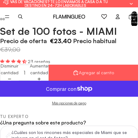
¿TE VAS DE VACACIONES? TE LO ENVIAMOS A CASA O A TU
¿TE VAS DE VACACIONES? TE LO ENVIAMOS A CASA O A TU
DESTINO EN 24-72H LABORABLES
DESTINO EN 24-72H LABORABLES
Total d
artícul
en el
carrito
0
Set de 100 fotos - MIAMI
Abrir
Abrir
Abrir
Abrir
Abrir
Abrir
imagen
imagen
imagen
imagen
imagen
imagen
Precio de oferta
€23,40
Precio habitual
a
a
a
a
a
a
€39,00
pantalla
pantalla
pantalla
pantalla
pantalla
pantalla
completa
completa
completa
completa
completa
completa
23 reseñas
Disminuir
Aumentar
cantidad
cantidad
Agregar al carrito
Más opciones de pago
TU EXPERTO
¿Una pregunta sobre este producto?
¿Cuáles son los rincones más especiales de Miami que se
incluyen en el set de fotos?