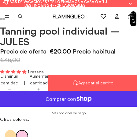
¿TE VAS DE VACACIONES? TE LO ENVIAMOS A CASA O A TU
¿TE VAS DE VACACIONES? TE LO ENVIAMOS A CASA O A TU
DESTINO EN 24-72H LABORABLES
DESTINO EN 24-72H LABORABLES
Total d
artícul
en el
carrito
0
Tanning pool individual –
Abrir
Abrir
Abrir
Abrir
Abrir
Abrir
imagen
imagen
imagen
imagen
imagen
imagen
JULES
a
a
a
a
a
a
pantalla
pantalla
pantalla
pantalla
pantalla
pantalla
Precio de oferta
€20,00
Precio habitual
completa
completa
completa
completa
completa
completa
€45,00
1 reseña
Disminuir
Aumentar
cantidad
cantidad
Agregar al carrito
Más opciones de pago
Otros colores: