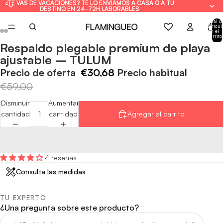
¿TE VAS DE VACACIONES? TE LO ENVIAMOS A CASA O A TU
¿TE VAS DE VACACIONES? TE LO ENVIAMOS A CASA O A TU
DESTINO EN 24-72H LABORABLES
DESTINO EN 24-72H LABORABLES
Total d
artícul
en el
carrito
0
Respaldo plegable premium de playa
Abrir
Abrir
Abrir
Abrir
Abrir
Abrir
ajustable – TULUM
imagen
imagen
imagen
imagen
imagen
imagen
a
a
a
a
a
a
Precio de oferta
€30,68
Precio habitual
pantalla
pantalla
pantalla
pantalla
pantalla
pantalla
€59,00
completa
completa
completa
completa
completa
completa
Disminuir
Aumentar
cantidad
cantidad
Agregar al carrito
4 reseñas
Consulta las medidas
TU EXPERTO
¿Una pregunta sobre este producto?