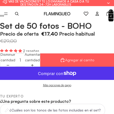
¿TE VAS DE VACACIONES? TE LO ENVIAMOS A CASA O A TU
¿TE VAS DE VACACIONES? TE LO ENVIAMOS A CASA O A TU
DESTINO EN 24-72H LABORABLES
DESTINO EN 24-72H LABORABLES
Total d
artícul
en el
carrito
0
Set de 50 fotos - BOHO
Abrir
Abrir
Abrir
Abrir
Abrir
Abrir
imagen
imagen
imagen
imagen
imagen
imagen
Precio de oferta
€17,40
Precio habitual
a
a
a
a
a
a
€29,00
pantalla
pantalla
pantalla
pantalla
pantalla
pantalla
completa
completa
completa
completa
completa
completa
2 reseñas
Disminuir
Aumentar
cantidad
cantidad
Agregar al carrito
Más opciones de pago
TU EXPERTO
¿Una pregunta sobre este producto?
¿Cuáles son los tonos de las fotos incluidas en el set?