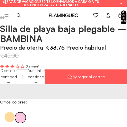
¿TE VAS DE VACACIONES? TE LO ENVIAMOS A CASA O A TU
¿TE VAS DE VACACIONES? TE LO ENVIAMOS A CASA O A TU
DESTINO EN 24-72H LABORABLES
DESTINO EN 24-72H LABORABLES
Total d
artícul
en el
carrito
0
Silla de playa baja plegable –
Abrir
Abrir
Abrir
Abrir
Abrir
Abrir
imagen
imagen
imagen
imagen
imagen
imagen
BAMBINA
a
a
a
a
a
a
pantalla
pantalla
pantalla
pantalla
pantalla
pantalla
Precio de oferta
€33,75
Precio habitual
completa
completa
completa
completa
completa
completa
€45,00
2 reseñas
Disminuir
Aumentar
cantidad
cantidad
Agregar al carrito
Otros colores: