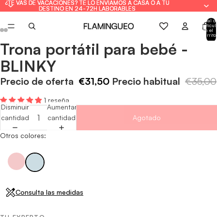
¿TE VAS DE VACACIONES? TE LO ENVIAMOS A CASA O A TU
¿TE VAS DE VACACIONES? TE LO ENVIAMOS A CASA O A TU
DESTINO EN 24-72H LABORABLES
DESTINO EN 24-72H LABORABLES
Total d
artícul
en el
carrito
0
Trona portátil para bebé -
Abrir
Abrir
Abrir
Abrir
Abrir
Abrir
imagen
imagen
imagen
imagen
imagen
imagen
BLINKY
a
a
a
a
a
a
pantalla
pantalla
pantalla
pantalla
pantalla
pantalla
Precio de oferta
€31,50
Precio habitual
€35,00
completa
completa
completa
completa
completa
completa
1 reseña
Disminuir
Aumentar
cantidad
cantidad
Agotado
Otros colores:
Consulta las medidas