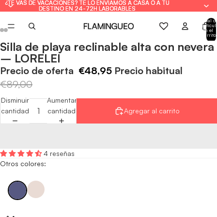
¿TE VAS DE VACACIONES? TE LO ENVIAMOS A CASA O A TU
¿TE VAS DE VACACIONES? TE LO ENVIAMOS A CASA O A TU
DESTINO EN 24-72H LABORABLES
DESTINO EN 24-72H LABORABLES
Total d
artícul
en el
carrito
0
Silla de playa reclinable alta con nevera
Abrir
Abrir
Abrir
Abrir
Abrir
Abrir
Abrir
Abrir
– LORELEI
imagen
imagen
imagen
imagen
imagen
imagen
imagen
imagen
a
a
a
a
a
a
a
a
Precio de oferta
€48,95
Precio habitual
pantalla
pantalla
pantalla
pantalla
pantalla
pantalla
pantalla
pantalla
€89,00
completa
completa
completa
completa
completa
completa
completa
completa
Disminuir
Aumentar
cantidad
cantidad
Agregar al carrito
4 reseñas
Otros colores: