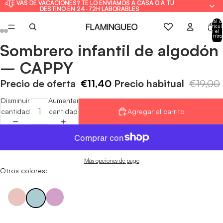
¿TE VAS DE VACACIONES? TE LO ENVIAMOS A CASA O A TU
¿TE VAS DE VACACIONES? TE LO ENVIAMOS A CASA O A TU
DESTINO EN 24-72H LABORABLES
DESTINO EN 24-72H LABORABLES
Total d
artícul
en el
carrito
0
Sombrero infantil de algodón
Abrir
Abrir
Abrir
Abrir
Abrir
Abrir
imagen
imagen
imagen
imagen
imagen
imagen
– CAPPY
a
a
a
a
a
a
pantalla
pantalla
pantalla
pantalla
pantalla
pantalla
Precio de oferta
€11,40
Precio habitual
€19,00
completa
completa
completa
completa
completa
completa
Disminuir
Aumentar
cantidad
cantidad
Agregar al carrito
Más opciones de pago
Otros colores: