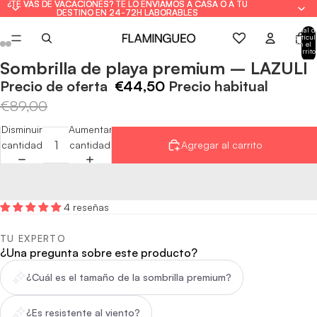
¿TE VAS DE VACACIONES? TE LO ENVIAMOS A CASA O A TU
¿TE VAS DE VACACIONES? TE LO ENVIAMOS A CASA O A TU
DESTINO EN 24-72H LABORABLES
DESTINO EN 24-72H LABORABLES
Total d
artícul
en el
carrito
0
Sombrilla de playa premium – LAZULI
Abrir
Abrir
Abrir
Abrir
Abrir
Abrir
Abrir
Abrir
imagen
imagen
imagen
imagen
imagen
imagen
imagen
imagen
Precio de oferta
€44,50
Precio habitual
a
a
a
a
a
a
a
a
€89,00
pantalla
pantalla
pantalla
pantalla
pantalla
pantalla
pantalla
pantalla
Disminuir
Aumentar
completa
completa
completa
completa
completa
completa
completa
completa
cantidad
cantidad
Agregar al carrito
4 reseñas
TU EXPERTO
¿Una pregunta sobre este producto?
¿Cuál es el tamaño de la sombrilla premium?
¿Es resistente al viento?