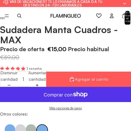
¿TE VAS DE VACACIONES? TE LO ENVIAMOS A CASA O A TU
¿TE VAS DE VACACIONES? TE LO ENVIAMOS A CASA O A TU
DESTINO EN 24-72H LABORABLES
DESTINO EN 24-72H LABORABLES
Total d
artícul
en el
carrito
0
Sudadera Manta Cuadros -
Abrir
Abrir
Abrir
Abrir
Abrir
imagen
imagen
imagen
imagen
imagen
MAX
a
a
a
a
a
pantalla
pantalla
pantalla
pantalla
pantalla
Precio de oferta
€15,00
Precio habitual
completa
completa
completa
completa
completa
€59,00
1 reseña
Disminuir
Aumentar
cantidad
cantidad
Agregar al carrito
Más opciones de pago
Otros colores: