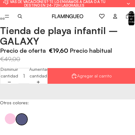
¿TE VAS DE VACACIONES? TE LO ENVIAMOS A CASA O A TU
¿TE VAS DE VACACIONES? TE LO ENVIAMOS A CASA O A TU
DESTINO EN 24-72H LABORABLES
DESTINO EN 24-72H LABORABLES
Total d
artícul
en el
carrito
0
Tienda de playa infantil –
Abrir
Abrir
Abrir
Abrir
Abrir
Abrir
imagen
imagen
imagen
imagen
imagen
imagen
GALAXY
a
a
a
a
a
a
pantalla
pantalla
pantalla
pantalla
pantalla
pantalla
Precio de oferta
€19,60
Precio habitual
completa
completa
completa
completa
completa
completa
€49,00
Disminuir
Aumentar
cantidad
cantidad
Agregar al carrito
Otros colores: