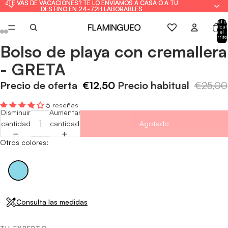
¿TE VAS DE VACACIONES? TE LO ENVIAMOS A CASA O A TU
¿TE VAS DE VACACIONES? TE LO ENVIAMOS A CASA O A TU
DESTINO EN 24-72H LABORABLES
DESTINO EN 24-72H LABORABLES
Total d
artícul
en el
carrito
0
Bolso de playa con cremallera
Abrir
Abrir
Abrir
Abrir
imagen
imagen
imagen
imagen
- GRETA
a
a
a
a
pantalla
pantalla
pantalla
pantalla
Precio de oferta
€12,50
Precio habitual
€25,00
completa
completa
completa
completa
5 reseñas
Disminuir
Aumentar
cantidad
cantidad
Agotado
Otros colores:
Consulta las medidas