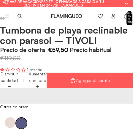
¿TE VAS DE VACACIONES? TE LO ENVIAMOS A CASA O A TU
¿TE VAS DE VACACIONES? TE LO ENVIAMOS A CASA O A TU
DESTINO EN 24-72H LABORABLES
DESTINO EN 24-72H LABORABLES
Total d
artícul
en el
carrito
0
Tumbona de playa reclinable
Abrir
Abrir
Abrir
Abrir
Abrir
Abrir
imagen
imagen
imagen
imagen
imagen
imagen
con parasol – TIVOLI
a
a
a
a
a
a
pantalla
pantalla
pantalla
pantalla
pantalla
pantalla
Precio de oferta
€59,50
Precio habitual
completa
completa
completa
completa
completa
completa
€119,00
1 reseña
Disminuir
Aumentar
cantidad
cantidad
Agregar al carrito
Otros colores: