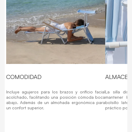
COMODIDAD
ALMACEN
Incluye agujeros para los brazos y orificio facial
La silla di
acolchado, facilitando una posición cómoda boca
mantener beb
abajo. Además de un almohada ergonómica para
bolsillo lat
un confort superior.
práctico pos