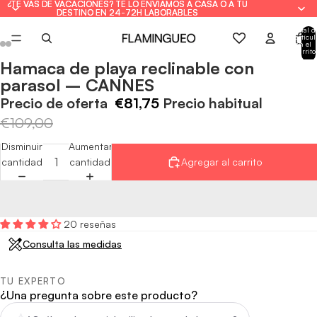
¿TE VAS DE VACACIONES? TE LO ENVIAMOS A CASA O A TU
¿TE VAS DE VACACIONES? TE LO ENVIAMOS A CASA O A TU
DESTINO EN 24-72H LABORABLES
DESTINO EN 24-72H LABORABLES
Total d
artícul
en el
carrito
0
Hamaca de playa reclinable con
Abrir
Abrir
Abrir
Abrir
Abrir
Abrir
parasol – CANNES
imagen
imagen
imagen
imagen
imagen
imagen
a
a
a
a
a
a
Precio de oferta
€81,75
Precio habitual
pantalla
pantalla
pantalla
pantalla
pantalla
pantalla
€109,00
completa
completa
completa
completa
completa
completa
Disminuir
Aumentar
cantidad
cantidad
Agregar al carrito
20 reseñas
Consulta las medidas
TU EXPERTO
¿Una pregunta sobre este producto?