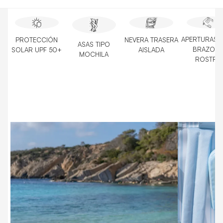
APERTURAS 
PROTECCIÓN
NEVERA TRASERA
ASAS TIPO
BRAZOS 
SOLAR UPF 50+
AISLADA
MOCHILA
ROSTRO