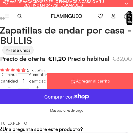
¿TE VAS DE VACACIONES? TE LO ENVIAMOS A CASA O A TU
¿TE VAS DE VACACIONES? TE LO ENVIAMOS A CASA O A TU
DESTINO EN 24-72H LABORABLES
DESTINO EN 24-72H LABORABLES
Total d
artícul
en el
carrito
0
Zapatillas de andar por casa -
Abrir
Abrir
Abrir
Abrir
Abrir
Abrir
imagen
imagen
imagen
imagen
imagen
imagen
BULLIS
a
a
a
a
a
a
pantalla
pantalla
pantalla
pantalla
pantalla
pantalla
Talla única
completa
completa
completa
completa
completa
completa
Precio de oferta
€11,20
Precio habitual
€32,00
5 reseñas
Disminuir
Aumentar
cantidad
cantidad
Agregar al carrito
Más opciones de pago
TU EXPERTO
¿Una pregunta sobre este producto?