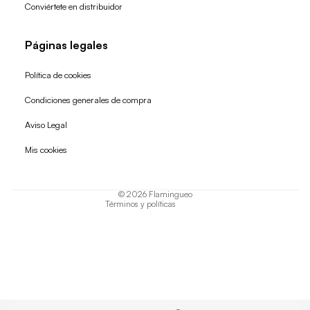
Conviértete en distribuidor
Páginas legales
Política de cookies
Condiciones generales de compra
Política de reembolso
Aviso Legal
Política de privacidad
Mis cookies
Términos del servicio
Política de envío
© 2026
Flamingueo
Términos y políticas