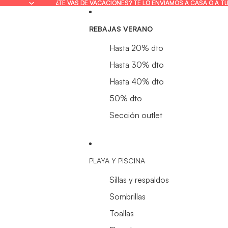
¿TE VAS DE VACACIONES? TE LO ENVIAMOS A CASA O A T
¿TE VAS DE VACACIONES? TE LO ENVIAMOS A CASA O A T
REBAJAS VERANO
Hasta 20% dto
Hasta 30% dto
Hasta 40% dto
50% dto
Sección outlet
PLAYA Y PISCINA
Sillas y respaldos
Sombrillas
Toallas