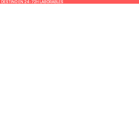
U DESTINO EN 24-72H LABORABLES
U DESTINO EN 24-72H LABORABLES