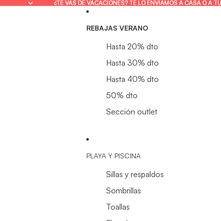
¿TE VAS DE VACACIONES? TE LO ENVIAMOS A CASA O A T
¿TE VAS DE VACACIONES? TE LO ENVIAMOS A CASA O A T
REBAJAS VERANO
Hasta 20% dto
Hasta 30% dto
Hasta 40% dto
50% dto
Sección outlet
PLAYA Y PISCINA
Sillas y respaldos
Sombrillas
Toallas