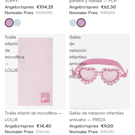
SLIPPY
parasol y ruedas – POP
Angebotspreis
€104,25
Angebotspreis
€62,30
Normaler Preis
€139,00
Normaler Preis
€89,00
Toalla
Gafas
infantil
de
de
natación
microfibra
infantiles
–
antivaho
LOLLIE
–
FREDA
Ausverkauft
Toalla infantil de microfibra –
-40%
Gafas de natación infantiles
LOLLIE
antivaho – FREDA
Angebotspreis
€14,40
Angebotspreis
€9,00
Normaler Preis
€16,00
Normaler Preis
€15,00