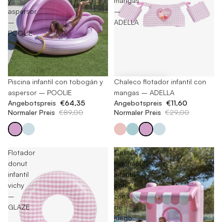
y
mangas
aspersor
–
–
ADELLA
POOLIE
-27%
Piscina infantil con tobogán y
-60%
Chaleco flotador infantil con
aspersor – POOLIE
mangas – ADELLA
Angebotspreis
€64,35
Angebotspreis
€11,60
Normaler Preis
€89,00
Normaler Preis
€29,00
Flotador
Castillo
donut
hinchable
infantil
infantil
vichy
con
–
zona
GLAZE
de
juego