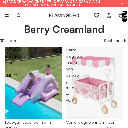
¿TE VAS DE VACACIONES? TE LO ENVIAMOS A CASA O A TU
¿TE VAS DE VACACIONES? TE LO ENVIAMOS A CASA O A TU
DESTINO EN 24-72H LABORABLES
DESTINO EN 24-72H LABORABLES
Artikel 
Warenk
insgesa
0
Berry Creamland
Filtern
Spaltenraste
Tobogán
Carro
acuático
plegable
infantil
infantil
–
con
SLIPPY
parasol
y
ruedas
–
POP
-25%
Tobogán acuático infantil –
-30%
Carro plegable infantil con