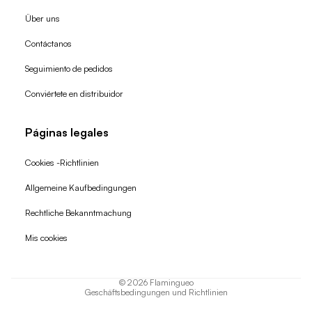
Über uns
Contáctanos
Seguimiento de pedidos
Conviértete en distribuidor
Páginas legales
Cookies -Richtlinien
Allgemeine Kaufbedingungen
Widerrufsrecht
Rechtliche Bekanntmachung
Datenschutzerklärung
Mis cookies
AGB
Versand
© 2026
Flamingueo
Geschäftsbedingungen und Richtlinien