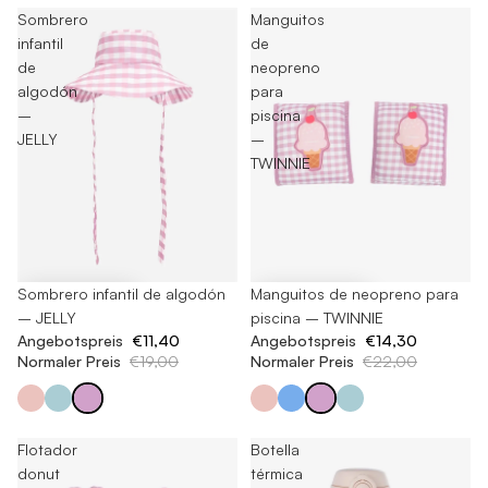
Sombrero
Manguitos
infantil
de
de
neopreno
algodón
para
–
piscina
JELLY
–
TWINNIE
-40%
Sombrero infantil de algodón
-35%
Manguitos de neopreno para
– JELLY
piscina – TWINNIE
Angebotspreis
€11,40
Angebotspreis
€14,30
Normaler Preis
€19,00
Normaler Preis
€22,00
Flotador
Botella
donut
térmica