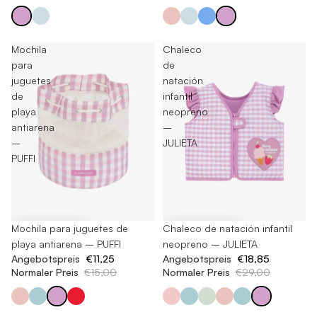
Mochila
Chaleco
para
de
juguetes
natación
de
infantil
playa
neopreno
antiarena
–
–
JULIETA
PUFFI
-35%
Chaleco de natación infantil
-25%
Mochila para juguetes de
neopreno – JULIETA
playa antiarena – PUFFI
Angebotspreis
€18,85
Angebotspreis
€11,25
Normaler Preis
€29,00
Normaler Preis
€15,00