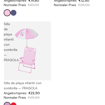
Angebotspreis
€19,60
Angebotspreis
€12,50
Normaler Preis
€49,00
Normaler Preis
€25,00
Silla
de
playa
infantil
con
sombrilla
–
FRAGOLA
Ausverkauft
Silla de playa infantil con
sombrilla – FRAGOLA
Angebotspreis
€22,50
Normaler Preis
€25,00