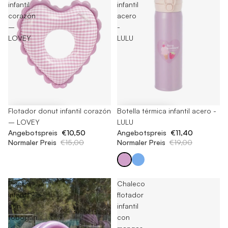
infantil
infantil
corazón
acero
–
-
LOVEY
LULU
-30%
Flotador donut infantil corazón
-40%
Botella térmica infantil acero -
– LOVEY
LULU
Angebotspreis
€10,50
Angebotspreis
€11,40
Normaler Preis
€15,00
Normaler Preis
€19,00
Piscina
Chaleco
infantil
flotador
con
infantil
tobogán
con