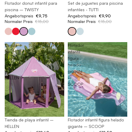
-35%
Flotador donut infantil para
-34%
Set de juguetes para piscina
piscina – TWISTY
infantiles - TUTTI
Angebotspreis
€9,75
Angebotspreis
€9,90
Normaler Preis
€15,00
Normaler Preis
€15,00
Tienda
Flotador
de
infantil
playa
figura
infantil
helado
–
gigante
HELLEN
–
SCOOP
-60%
Tienda de playa infantil –
-50%
Flotador infantil figura helado
HELLEN
gigante – SCOOP