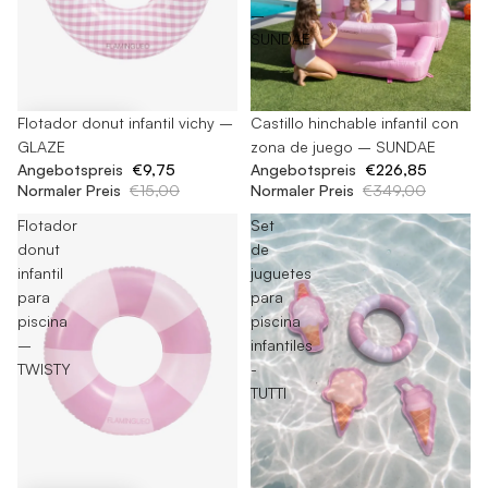
–
SUNDAE
-35%
Flotador donut infantil vichy –
-35%
Castillo hinchable infantil con
GLAZE
zona de juego – SUNDAE
Angebotspreis
€9,75
Angebotspreis
€226,85
Normaler Preis
€15,00
Normaler Preis
€349,00
Flotador
Set
donut
de
infantil
juguetes
para
para
piscina
piscina
–
infantiles
TWISTY
-
TUTTI