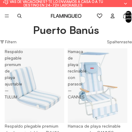
¿TE VAS DE VACACIONES? TE LO ENVIAMOS A CASA O A TU
¿TE VAS DE VACACIONES? TE LO ENVIAMOS A CASA O A TU
DESTINO EN 24-72H LABORABLES
DESTINO EN 24-72H LABORABLES
Artikel 
Warenk
insgesa
0
Puerto Banús
Filtern
Spaltenraste
Respaldo
Hamaca
plegable
de
premium
playa
de
reclinable
playa
con
ajustable
parasol
–
–
TULUM
CANNES
-48%
Respaldo plegable premium
-25%
Hamaca de playa reclinable