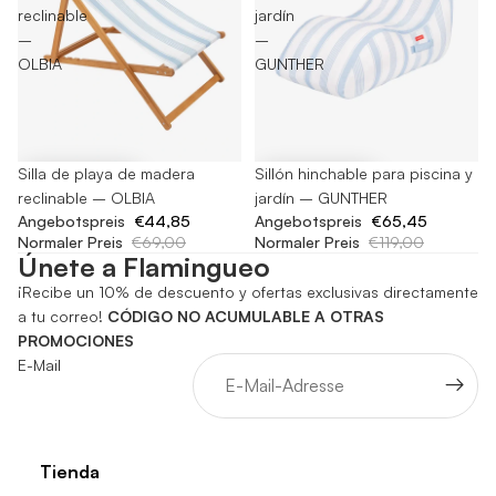
reclinable
jardín
–
–
OLBIA
GUNTHER
-35%
Silla de playa de madera
-45%
Sillón hinchable para piscina y
reclinable – OLBIA
jardín – GUNTHER
Angebotspreis
€44,85
Angebotspreis
€65,45
Normaler Preis
€69,00
Normaler Preis
€119,00
Únete a Flamingueo
¡Recibe un 10% de descuento y ofertas exclusivas directamente
a tu correo!
CÓDIGO NO ACUMULABLE A OTRAS
PROMOCIONES
E-Mail
Tienda