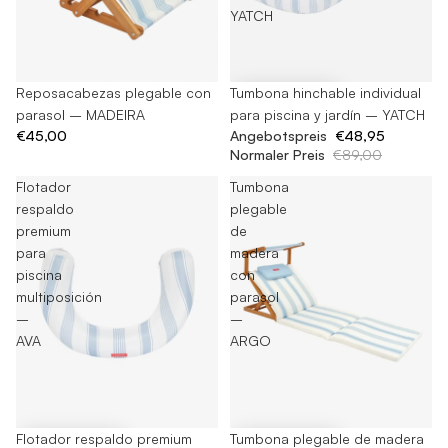
YATCH
Ausverkauft
Reposacabezas plegable con
-45%
Tumbona hinchable individual
parasol – MADEIRA
para piscina y jardín – YATCH
€45,00
Angebotspreis
€48,95
Normaler Preis
€89,00
Flotador
Tumbona
respaldo
plegable
premium
de
para
madera
piscina
con
multiposición
parasol
–
–
AVA
ARGO
-40%
Flotador respaldo premium
-25%
Tumbona plegable de madera