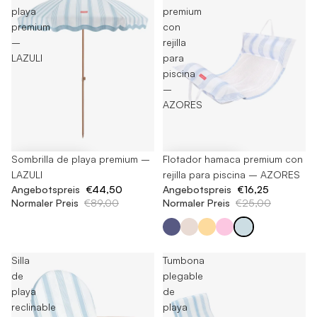
playa
premium
premium
con
–
rejilla
LAZULI
para
piscina
–
AZORES
-50%
Sombrilla de playa premium –
-35%
Flotador hamaca premium con
LAZULI
rejilla para piscina – AZORES
Angebotspreis
€44,50
Angebotspreis
€16,25
Normaler Preis
€89,00
Normaler Preis
€25,00
Silla
Tumbona
de
plegable
playa
de
reclinable
playa