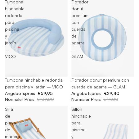
Tumbona
Flotador
hinchable
donut
redonda
premium
para
con
piscina
cuerda
y
de
jardín
agarre
–
–
VICO
GLAM
-45%
Tumbona hinchable redonda
-40%
Flotador donut premium con
para piscina y jardín – VICO
cuerda de agarre – GLAM
Angebotspreis
€59,95
Angebotspreis
€29,40
Normaler Preis
€109,00
Normaler Preis
€49,00
Silla
Sillón
de
hinchable
playa
para
de
piscina
madera
y