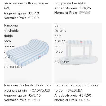
para piscina multiposición –
con parasol – ARGO
Angebotspreis
€74,25
AVA
Normaler Preis
€99,00
Angebotspreis
€11,40
Normaler Preis
€19,00
Tumbona
Bar
hinchable
flotante
doble
para
para
piscina
piscina
con
y
toldo
jardín
–
–
SALDUBA
CADAQUÉS
-45%
Tumbona hinchable doble para
-50%
Bar flotante para piscina con
piscina y jardín – CADAQUÉS
toldo – SALDUBA
Angebotspreis
€65,45
Angebotspreis
€24,50
Normaler Preis
€119,00
Normaler Preis
€49,00