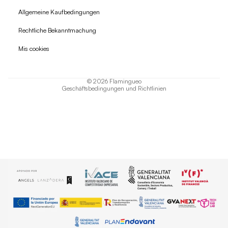
Allgemeine Kaufbedingungen
Widerrufsrecht
Rechtliche Bekanntmachung
Datenschutzerklärung
Mis cookies
AGB
Versand
© 2026
Flamingueo
Geschäftsbedingungen und Richtlinien