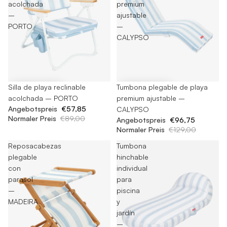
acolchada
premium
–
ajustable
PORTO
–
CALYPSO
-35%
Silla de playa reclinable
-25%
Tumbona plegable de playa
acolchada – PORTO
premium ajustable –
Angebotspreis
€57,85
CALYPSO
Normaler Preis
€89,00
Angebotspreis
€96,75
Normaler Preis
€129,00
Reposacabezas
Tumbona
plegable
hinchable
con
individual
parasol
para
–
piscina
MADEIRA
y
jardín
–