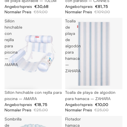
de playa ajustable – TULUM
con parasol – CANNES
Angebotspreis
€30,68
Angebotspreis
€81,75
Normaler Preis
€59,00
Normaler Preis
€109,00
Sillón
Toalla
hinchable
de
con
playa
rejilla
de
para
algodón
piscina
para
–
hamaca
AMARA
–
ZAHARA
-25%
Sillón hinchable con rejilla para
-60%
Toalla de playa de algodón
piscina – AMARA
para hamaca – ZAHARA
Angebotspreis
€18,75
Angebotspreis
€10,00
Normaler Preis
€25,00
Normaler Preis
€25,00
Sombrilla
Flotador
de
hamaca