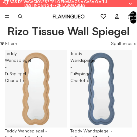
¿TE VAS DE VACACIONES? TE LO ENVIAMOS A CASA O A TU
¿TE VAS DE VACACIONES? TE LO ENVIAMOS A CASA O A TU
DESTINO EN 24-72H LABORABLES
DESTINO EN 24-72H LABORABLES
Artikel 
Warenk
insgesa
0
Rizo Tissue Wall Spiegel
Filtern
Spaltenraste
Teddy
Teddy
Wandspiegel
Wandspiegel
-
-
Fußspiegel
Fußspiegel
Charlotte
Charlotte
-45%
Teddy Wandspiegel -
-45%
Teddy Wandspiegel -