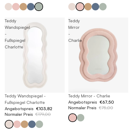
Teddy
Teddy
Wandspiegel
Mirror
-
-
Fußspiegel
Charlie
Charlotte
-10%
Teddy Mirror - Charlie
Ausverkauft
Teddy Wandspiegel -
Angebotspreis
€67,50
Fußspiegel Charlotte
Normaler Preis
€75,00
Angebotspreis
€103,82
Normaler Preis
€179,00