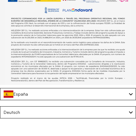
España
Language
Deutsch
Teddy Wandspiegel - Fußspiegel Charlotte
€98,45
€179,00