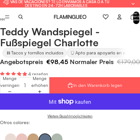
¿TE VAS DE VACACIONES? TE LO ENVIAMOS A CASA O A TU
¿TE VAS DE VACACIONES? TE LO ENVIAMOS A CASA O A TU
DESTINO EN 24-72H LABORABLES
DESTINO EN 24-72H LABORABLES
Artikel 
Warenk
insgesa
0
Teddy Wandspiegel -
Bild
Bild
Bild
Bild
Bild
Bild
Bild
im
im
im
im
im
im
im
Fußspiegel Charlotte
Vollbildmodus
Vollbildmodus
Vollbildmodus
Vollbildmodus
Vollbildmodus
Vollbildmodus
Vollbildmodus
öffnen
öffnen
öffnen
öffnen
öffnen
öffnen
öffnen
Tacos y tornillos incluidos
Apto para apoyarlo en el suelo
Angebotspreis
€98,45
Normaler Preis
€179,00
4 reseñas
Menge
Menge
verringern
erhöhen
In den Warenkorb legen
Weitere Bezahlmöglichkeiten
Otros colores: