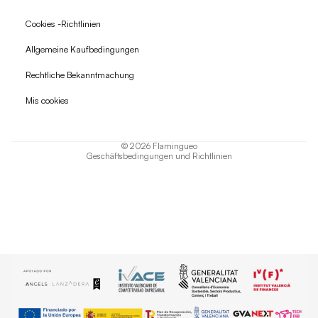
Cookies -Richtlinien
Allgemeine Kaufbedingungen
Widerrufsrecht
Rechtliche Bekanntmachung
Datenschutzerklärung
Mis cookies
AGB
Versand
© 2026
Flamingueo
Geschäftsbedingungen und Richtlinien