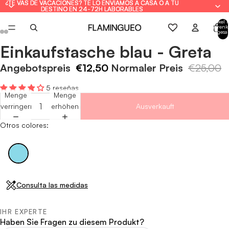
¿TE VAS DE VACACIONES? TE LO ENVIAMOS A CASA O A TU
¿TE VAS DE VACACIONES? TE LO ENVIAMOS A CASA O A TU
DESTINO EN 24-72H LABORABLES
DESTINO EN 24-72H LABORABLES
Artikel 
Warenk
insgesa
0
Einkaufstasche blau - Greta
Bild
Bild
Bild
Bild
im
im
im
im
Angebotspreis
€12,50
Normaler Preis
€25,00
Vollbildmodus
Vollbildmodus
Vollbildmodus
Vollbildmodus
öffnen
öffnen
öffnen
öffnen
5 reseñas
Menge
Menge
verringern
erhöhen
Ausverkauft
Otros colores:
Consulta las medidas
IHR EXPERTE
Haben Sie Fragen zu diesem Produkt?