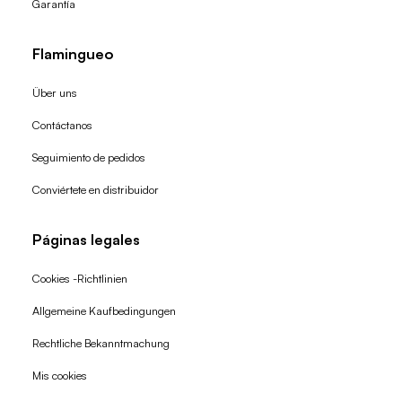
Garantía
Flamingueo
Über uns
Contáctanos
Seguimiento de pedidos
Conviértete en distribuidor
Páginas legales
Cookies -Richtlinien
Allgemeine Kaufbedingungen
Widerrufsrecht
Rechtliche Bekanntmachung
Datenschutzerklärung
Mis cookies
AGB