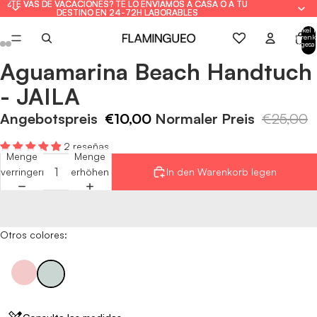
¿TE VAS DE VACACIONES? TE LO ENVIAMOS A CASA O A TU
¿TE VAS DE VACACIONES? TE LO ENVIAMOS A CASA O A TU
DESTINO EN 24-72H LABORABLES
DESTINO EN 24-72H LABORABLES
Artikel 
Warenk
insgesa
0
Aguamarina Beach Handtuch
Bild
Bild
Bild
Bild
Bild
Bild
im
im
im
im
im
im
- JAILA
Vollbildmodus
Vollbildmodus
Vollbildmodus
Vollbildmodus
Vollbildmodus
Vollbildmodus
öffnen
öffnen
öffnen
öffnen
öffnen
öffnen
Angebotspreis
€10,00
Normaler Preis
€25,00
2 reseñas
Menge
Menge
verringern
erhöhen
In den Warenkorb legen
Otros colores: