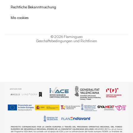
Widerrufsrecht
Rechtliche Bekanntmachung
Datenschutzerklärung
Mis cookies
AGB
Versand
© 2026
Flamingueo
Geschäftsbedingungen und Richtlinien