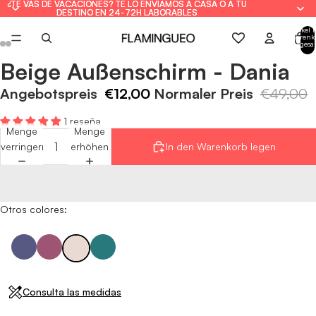
¿TE VAS DE VACACIONES? TE LO ENVIAMOS A CASA O A TU
¿TE VAS DE VACACIONES? TE LO ENVIAMOS A CASA O A TU
DESTINO EN 24-72H LABORABLES
DESTINO EN 24-72H LABORABLES
Artikel 
Warenk
insgesa
0
Beige Außenschirm - Dania
Bild
Bild
Bild
Bild
Bild
Bild
im
im
im
im
im
im
Angebotspreis
€12,00
Normaler Preis
€49,00
Vollbildmodus
Vollbildmodus
Vollbildmodus
Vollbildmodus
Vollbildmodus
Vollbildmodus
öffnen
öffnen
öffnen
öffnen
öffnen
öffnen
1 reseña
Menge
Menge
verringern
erhöhen
In den Warenkorb legen
Otros colores:
Consulta las medidas