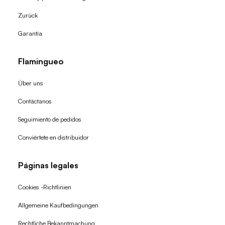
Zurück
Garantía
Flamingueo
Über uns
Contáctanos
Seguimiento de pedidos
Conviértete en distribuidor
Páginas legales
Cookies -Richtlinien
Allgemeine Kaufbedingungen
Widerrufsrecht
Rechtliche Bekanntmachung