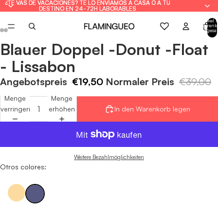
¿TE VAS DE VACACIONES? TE LO ENVIAMOS A CASA O A TU
¿TE VAS DE VACACIONES? TE LO ENVIAMOS A CASA O A TU
DESTINO EN 24-72H LABORABLES
DESTINO EN 24-72H LABORABLES
Artikel 
Warenk
insgesa
0
Blauer Doppel -Donut -Float
Bild
Bild
Bild
Bild
Bild
Bild
Bild
Bild
im
im
im
im
im
im
im
im
- Lissabon
Vollbildmodus
Vollbildmodus
Vollbildmodus
Vollbildmodus
Vollbildmodus
Vollbildmodus
Vollbildmodus
Vollbildmodus
öffnen
öffnen
öffnen
öffnen
öffnen
öffnen
öffnen
öffnen
Angebotspreis
€19,50
Normaler Preis
€39,00
Menge
Menge
verringern
erhöhen
In den Warenkorb legen
Weitere Bezahlmöglichkeiten
Otros colores: