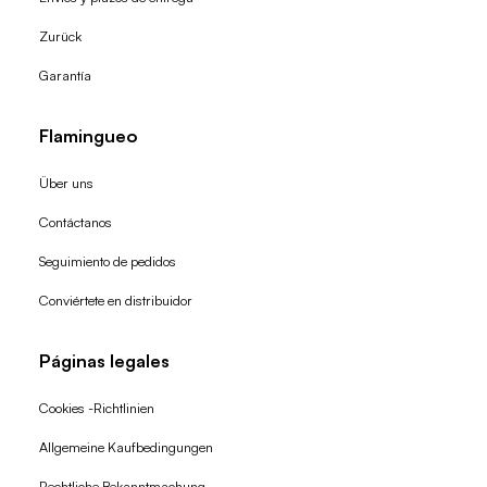
Zurück
Garantía
Flamingueo
Über uns
Contáctanos
Seguimiento de pedidos
Conviértete en distribuidor
Páginas legales
Cookies -Richtlinien
Allgemeine Kaufbedingungen
Widerrufsrecht
Rechtliche Bekanntmachung