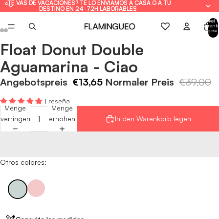
¿TE VAS DE VACACIONES? TE LO ENVIAMOS A CASA O A TU
¿TE VAS DE VACACIONES? TE LO ENVIAMOS A CASA O A TU
DESTINO EN 24-72H LABORABLES
DESTINO EN 24-72H LABORABLES
Artikel 
Warenk
insgesa
0
Float Donut Double
Bild
Bild
Bild
Bild
Bild
Bild
im
im
im
im
im
im
Aguamarina - Ciao
Vollbildmodus
Vollbildmodus
Vollbildmodus
Vollbildmodus
Vollbildmodus
Vollbildmodus
öffnen
öffnen
öffnen
öffnen
öffnen
öffnen
Angebotspreis
€13,65
Normaler Preis
€39,00
1 reseña
Menge
Menge
verringern
erhöhen
In den Warenkorb legen
Otros colores: