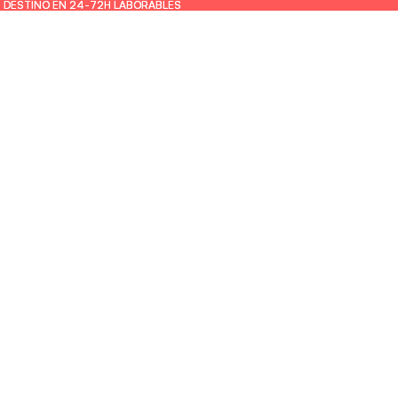
U DESTINO EN 24-72H LABORABLES
U DESTINO EN 24-72H LABORABLES