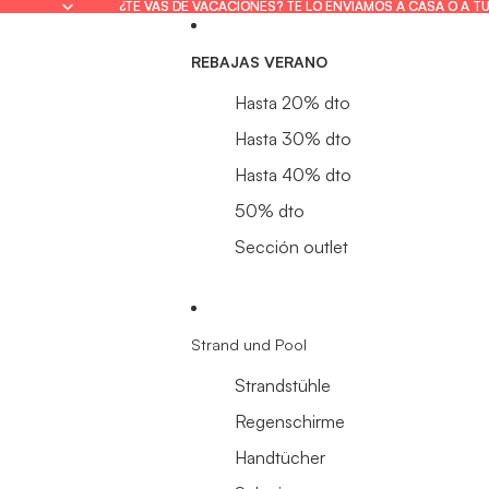
¿TE VAS DE VACACIONES? TE LO ENVIAMOS A CASA O A T
¿TE VAS DE VACACIONES? TE LO ENVIAMOS A CASA O A T
REBAJAS VERANO
Hasta 20% dto
Hasta 30% dto
Hasta 40% dto
50% dto
Sección outlet
Strand und Pool
Strandstühle
Regenschirme
Handtücher