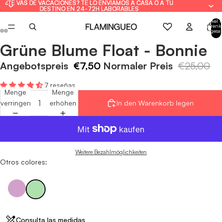
¿TE VAS DE VACACIONES? TE LO ENVIAMOS A CASA O A TU
¿TE VAS DE VACACIONES? TE LO ENVIAMOS A CASA O A TU
DESTINO EN 24-72H LABORABLES
DESTINO EN 24-72H LABORABLES
Artikel 
Warenk
insgesa
0
Grüne Blume Float - Bonnie
Bild
Bild
Bild
Bild
Bild
Bild
im
im
im
im
im
im
Angebotspreis
€7,50
Normaler Preis
€25,00
Vollbildmodus
Vollbildmodus
Vollbildmodus
Vollbildmodus
Vollbildmodus
Vollbildmodus
öffnen
öffnen
öffnen
öffnen
öffnen
öffnen
7 reseñas
Menge
Menge
verringern
erhöhen
In den Warenkorb legen
Weitere Bezahlmöglichkeiten
Otros colores:
Consulta las medidas