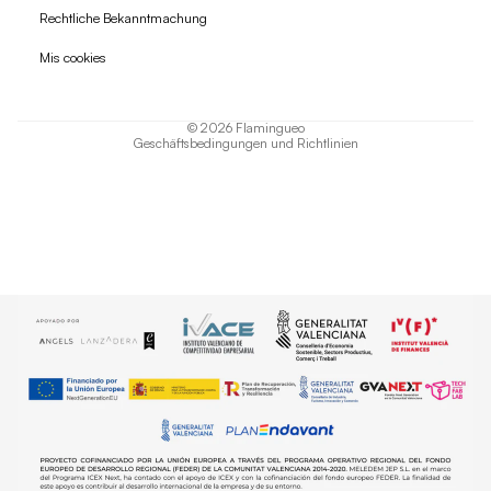
Widerrufsrecht
Rechtliche Bekanntmachung
Datenschutzerklärung
Mis cookies
AGB
Versand
© 2026
Flamingueo
Geschäftsbedingungen und Richtlinien