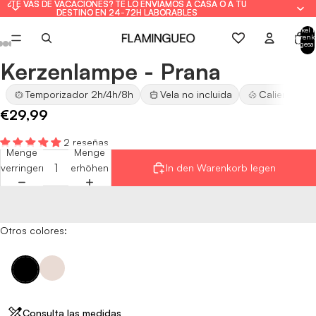
¿TE VAS DE VACACIONES? TE LO ENVIAMOS A CASA O A TU
¿TE VAS DE VACACIONES? TE LO ENVIAMOS A CASA O A TU
DESTINO EN 24-72H LABORABLES
DESTINO EN 24-72H LABORABLES
Artikel 
Warenk
insgesa
0
Kerzenlampe - Prana
Bild
Bild
Bild
Bild
Bild
Bild
Bild
im
im
im
im
im
im
im
Temporizador 2h/4h/8h
Vela no incluida
Calienta vel
Vollbildmodus
Vollbildmodus
Vollbildmodus
Vollbildmodus
Vollbildmodus
Vollbildmodus
Vollbildmodus
€29,99
öffnen
öffnen
öffnen
öffnen
öffnen
öffnen
öffnen
2 reseñas
Menge
Menge
verringern
erhöhen
In den Warenkorb legen
Otros colores:
Consulta las medidas