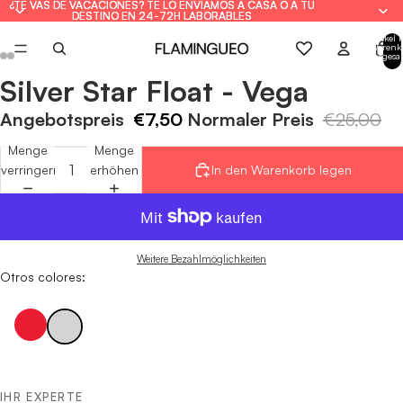
¿TE VAS DE VACACIONES? TE LO ENVIAMOS A CASA O A TU
¿TE VAS DE VACACIONES? TE LO ENVIAMOS A CASA O A TU
DESTINO EN 24-72H LABORABLES
DESTINO EN 24-72H LABORABLES
Artikel 
Warenk
insgesa
0
Silver Star Float - Vega
Bild
Bild
Bild
Bild
Bild
Bild
im
im
im
im
im
im
Angebotspreis
€7,50
Normaler Preis
€25,00
Vollbildmodus
Vollbildmodus
Vollbildmodus
Vollbildmodus
Vollbildmodus
Vollbildmodus
öffnen
öffnen
öffnen
öffnen
öffnen
öffnen
Menge
Menge
verringern
erhöhen
In den Warenkorb legen
Weitere Bezahlmöglichkeiten
Otros colores:
IHR EXPERTE