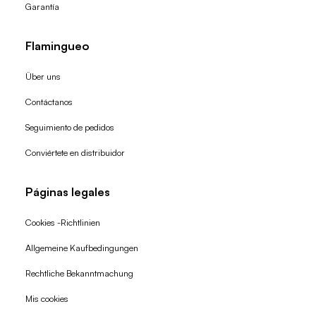
Garantía
Flamingueo
Über uns
Contáctanos
Seguimiento de pedidos
Conviértete en distribuidor
Páginas legales
Cookies -Richtlinien
Allgemeine Kaufbedingungen
Widerrufsrecht
Rechtliche Bekanntmachung
Datenschutzerklärung
Mis cookies
AGB