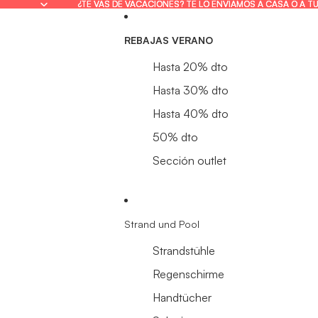
¿TE VAS DE VACACIONES? TE LO ENVIAMOS A CASA O A T
¿TE VAS DE VACACIONES? TE LO ENVIAMOS A CASA O A T
REBAJAS VERANO
Hasta 20% dto
Hasta 30% dto
Hasta 40% dto
50% dto
Sección outlet
Strand und Pool
Strandstühle
Regenschirme
Handtücher