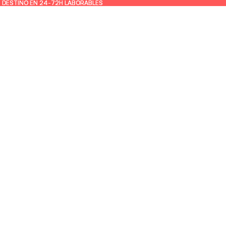
U DESTINO EN 24-72H LABORABLES
U DESTINO EN 24-72H LABORABLES