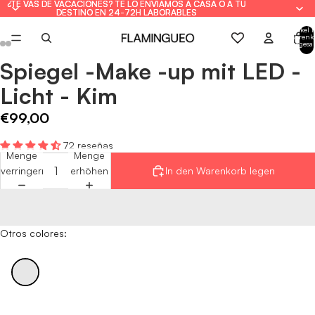
¿TE VAS DE VACACIONES? TE LO ENVIAMOS A CASA O A TU
¿TE VAS DE VACACIONES? TE LO ENVIAMOS A CASA O A TU
DESTINO EN 24-72H LABORABLES
DESTINO EN 24-72H LABORABLES
Artikel 
Warenk
insgesa
0
Spiegel -Make -up mit LED -
Bild
Bild
Bild
Bild
Bild
Bild
im
im
im
im
im
im
Licht - Kim
Vollbildmodus
Vollbildmodus
Vollbildmodus
Vollbildmodus
Vollbildmodus
Vollbildmodus
öffnen
öffnen
öffnen
öffnen
öffnen
öffnen
€99,00
72 reseñas
Menge
Menge
verringern
erhöhen
In den Warenkorb legen
Otros colores: