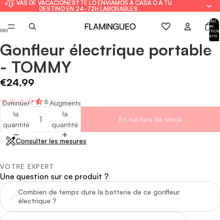
¿TE VAS DE VACACIONES? TE LO ENVIAMOS A CASA O A TU
¿TE VAS DE VACACIONES? TE LO ENVIAMOS A CASA O A TU
DESTINO EN 24-72H LABORABLES
DESTINO EN 24-72H LABORABLES
Total
des
article
dans
le
Gonfleur électrique portable
panie
Ouvrir
Ouvrir
Ouvrir
Ouvrir
Ouvrir
Ouvrir
Ouvrir
: 0
l'image
l'image
l'image
l'image
l'image
l'image
l'image
- TOMMY
en
en
en
en
en
en
en
plein
plein
plein
plein
plein
plein
plein
€24,99
écran
écran
écran
écran
écran
écran
écran
6 reseñas
Diminuer
Augmenter
la
la
En rupture de stock
quantité
quantité
Consulter les mesures
VOTRE EXPERT
Une question sur ce produit ?
Combien de temps dure la batterie de ce gonfleur
électrique ?