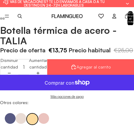
¿TE VAS DE VACACIONES? TE LO ENVIAMOS A CASA O A TU
¿TE VAS DE VACACIONES? TE LO ENVIAMOS A CASA O A TU
DESTINO EN 24-72H LABORABLES
DESTINO EN 24-72H LABORABLES
Total d
artícul
en el
carrito
0
Botella térmica de acero -
Abrir
Abrir
Abrir
Abrir
Abrir
Abrir
Abrir
Abrir
imagen
imagen
imagen
imagen
imagen
imagen
imagen
imagen
TALIA
a
a
a
a
a
a
a
a
pantalla
pantalla
pantalla
pantalla
pantalla
pantalla
pantalla
pantalla
Precio de oferta
€13,75
Precio habitual
€25,00
completa
completa
completa
completa
completa
completa
completa
completa
Disminuir
Aumentar
cantidad
cantidad
Agregar al carrito
Más opciones de pago
Otros colores: